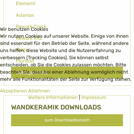
Elementi
Adamas
Rework Crack
Wir benutzen Cookies
Wir nutzen Cookies auf unserer Website. Einige von ihnen
Rework XXL
sind essenziell für den Betrieb der Seite, während andere
Blaze
uns helfen, diese Website und die Nutzererfahrung zu
verbessern (Tracking Cookies). Sie können selbst
Pluriball
entscheiden, ob Sie die Cookies zulassen möchten. Bitte
beachten Sie, dass bei einer Ablehnung womöglich nicht
Bottega d'Arte
mehr alle Funktionalitäten der Seite zur Verfügung stehen.
Akzeptieren
Ablehnen
Weitere Informationen
|
Impressum
WANDKERAMIK DOWNLOADS
zum Downloadbereich