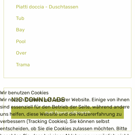
Piatti doccia - Duschtassen
Tub
Bay
Pool
Over
Trama
Wir benutzen Cookies
NIC DOWNLOADS
Wir nutzen Cookies auf unserer Website. Einige von ihnen
sind essenziell für den Betrieb der Seite, während andere
zum Downloadbereich
uns helfen, diese Website und die Nutzererfahrung zu
verbessern (Tracking Cookies). Sie können selbst
entscheiden, ob Sie die Cookies zulassen möchten. Bitte