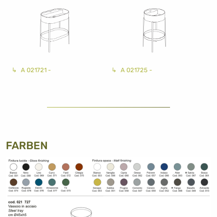
A 021721 -
A 021725 -
FARBEN