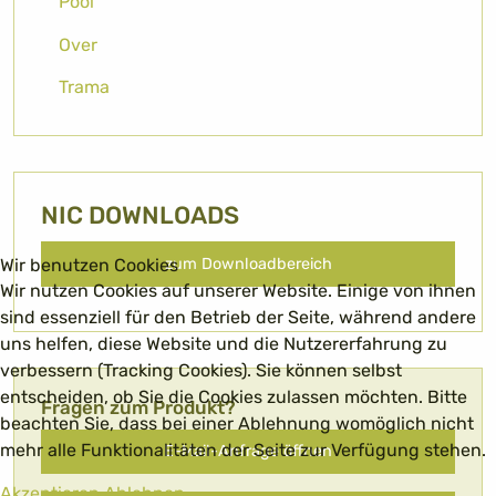
Pool
Over
Trama
NIC DOWNLOADS
zum Downloadbereich
Wir benutzen Cookies
Wir nutzen Cookies auf unserer Website. Einige von ihnen
sind essenziell für den Betrieb der Seite, während andere
uns helfen, diese Website und die Nutzererfahrung zu
verbessern (Tracking Cookies). Sie können selbst
entscheiden, ob Sie die Cookies zulassen möchten. Bitte
Fragen zum Produkt?
beachten Sie, dass bei einer Ablehnung womöglich nicht
mehr alle Funktionalitäten der Seite zur Verfügung stehen.
E-Mail-Anfrage öffnen
Akzeptieren
Ablehnen